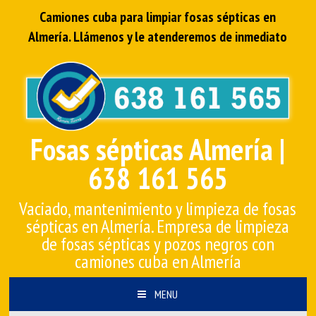
Camiones cuba para limpiar fosas sépticas en
Almería. Llámenos y le atenderemos de inmediato
Fosas sépticas Almería |
638 161 565
Vaciado, mantenimiento y limpieza de fosas
sépticas en Almería. Empresa de limpieza
de fosas sépticas y pozos negros con
camiones cuba en Almería
MENU
IR AL CONTENIDO