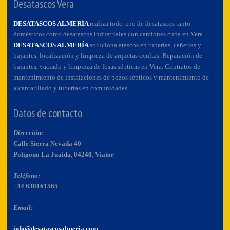
Desatascos Vera
DESATASCOS ALMERÍA
realiza todo tipo de desatascos tanto
domésticos como desatascos industriales con camiones cuba en Vera.
DESATASCOS ALMERÍA
soluciona atascos en tuberías, cañerías y
bajantes, localización y limpieza de arquetas ocultas. Reparación de
bajantes, vaciado y limpieza de fosas sépticas en Vera. Contratos de
mantenimiento de instalaciones de pozos sépticos y mantenimiento de
alcantarillado y tuberías en comunidades.
Datos de contacto
Dirección:
Calle Sierra Nevada 40
Polígono La Juaida, 04240, Viator
Teléfono:
+34 638161565
Email:
info@desatascosalmeria.com